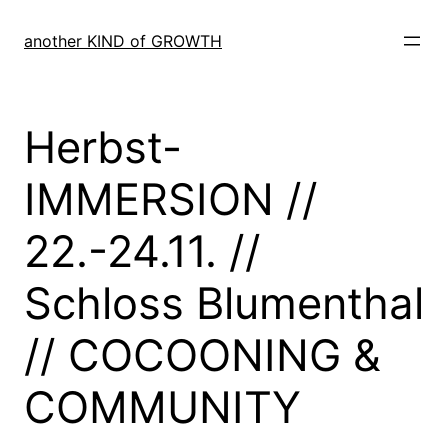
Skip
to
another KIND of GROWTH
content
Herbst-
IMMERSION //
22.-24.11. //
Schloss Blumenthal
// COCOONING &
COMMUNITY